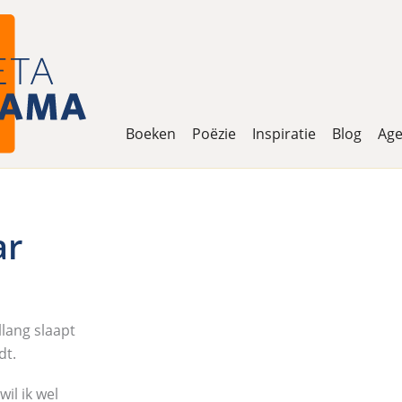
Boeken
Poëzie
Inspiratie
Blog
Ag
ar
llang slaapt
dt.
il ik wel