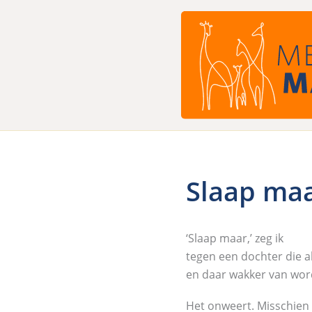
Ga
naar
de
inhoud
Slaap ma
‘Slaap maar,’ zeg ik
tegen een dochter die a
en daar wakker van wor
Het onweert. Misschien w