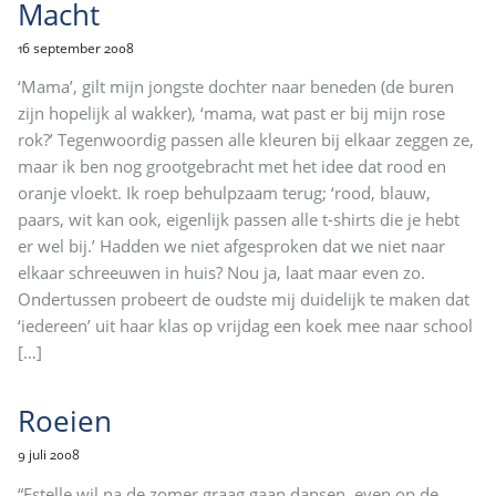
Macht
16 september 2008
‘Mama’, gilt mijn jongste dochter naar beneden (de buren
zijn hopelijk al wakker), ‘mama, wat past er bij mijn rose
rok?’ Tegenwoordig passen alle kleuren bij elkaar zeggen ze,
maar ik ben nog grootgebracht met het idee dat rood en
oranje vloekt. Ik roep behulpzaam terug; ‘rood, blauw,
paars, wit kan ook, eigenlijk passen alle t-shirts die je hebt
er wel bij.’ Hadden we niet afgesproken dat we niet naar
elkaar schreeuwen in huis? Nou ja, laat maar even zo.
Ondertussen probeert de oudste mij duidelijk te maken dat
‘iedereen’ uit haar klas op vrijdag een koek mee naar school
[…]
Roeien
9 juli 2008
“Estelle wil na de zomer graag gaan dansen, even op de