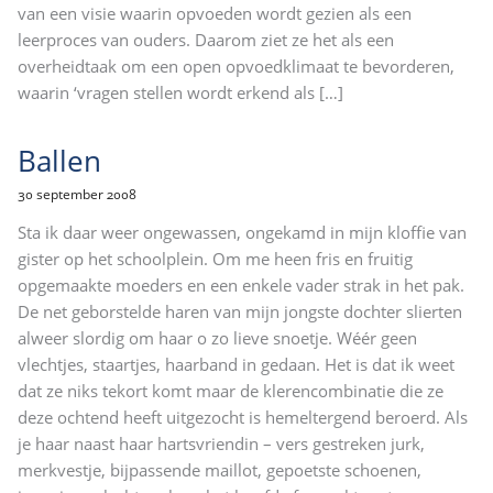
van een visie waarin opvoeden wordt gezien als een
leerproces van ouders. Daarom ziet ze het als een
overheidtaak om een open opvoedklimaat te bevorderen,
waarin ‘vragen stellen wordt erkend als
[…]
Ballen
30 september 2008
Sta ik daar weer ongewassen, ongekamd in mijn kloffie van
gister op het schoolplein. Om me heen fris en fruitig
opgemaakte moeders en een enkele vader strak in het pak.
De net geborstelde haren van mijn jongste dochter slierten
alweer slordig om haar o zo lieve snoetje. Wéér geen
vlechtjes, staartjes, haarband in gedaan. Het is dat ik weet
dat ze niks tekort komt maar de klerencombinatie die ze
deze ochtend heeft uitgezocht is hemeltergend beroerd. Als
je haar naast haar hartsvriendin – vers gestreken jurk,
merkvestje, bijpassende maillot, gepoetste schoenen,