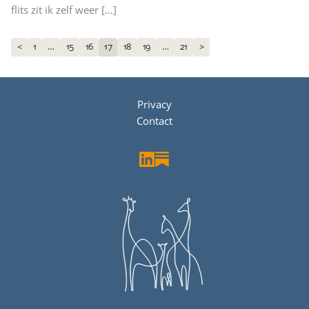
flits zit ik zelf weer
[…]
1
…
15
16
17
18
19
…
21
<
>
Privacy
Contact