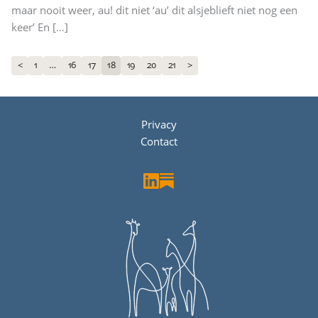
maar nooit weer, au! dit niet ‘au’ dit alsjeblieft niet nog een
keer’ En
[…]
1
…
16
17
18
19
20
21
<
>
Privacy
Contact