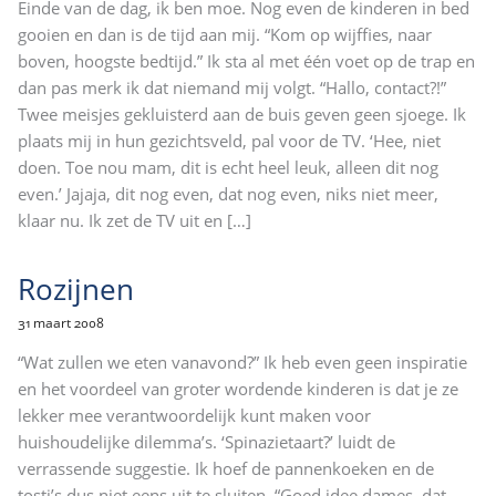
Einde van de dag, ik ben moe. Nog even de kinderen in bed
gooien en dan is de tijd aan mij. “Kom op wijffies, naar
boven, hoogste bedtijd.” Ik sta al met één voet op de trap en
dan pas merk ik dat niemand mij volgt. “Hallo, contact?!”
Twee meisjes gekluisterd aan de buis geven geen sjoege. Ik
plaats mij in hun gezichtsveld, pal voor de TV. ‘Hee, niet
doen. Toe nou mam, dit is echt heel leuk, alleen dit nog
even.’ Jajaja, dit nog even, dat nog even, niks niet meer,
klaar nu. Ik zet de TV uit en
[…]
Rozijnen
31 maart 2008
“Wat zullen we eten vanavond?” Ik heb even geen inspiratie
en het voordeel van groter wordende kinderen is dat je ze
lekker mee verantwoordelijk kunt maken voor
huishoudelijke dilemma’s. ‘Spinazietaart?’ luidt de
verrassende suggestie. Ik hoef de pannenkoeken en de
tosti’s dus niet eens uit te sluiten. “Goed idee dames, dat