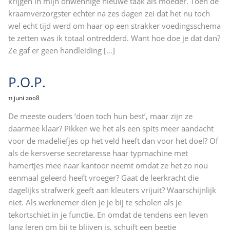
krijgen in mijn onwennige nieuwe taak als moeder. Toen de
kraamverzorgster echter na zes dagen zei dat het nu toch
wel echt tijd werd om haar op een strakker voedingsschema
te zetten was ik totaal ontredderd. Want hoe doe je dat dan?
Ze gaf er geen handleiding
[…]
P.O.P.
11 juni 2008
De meeste ouders ‘doen toch hun best’, maar zijn ze
daarmee klaar? Pikken we het als een spits meer aandacht
voor de madeliefjes op het veld heeft dan voor het doel? Of
als de kersverse secretaresse haar typmachine met
hamertjes mee naar kantoor neemt omdat ze het zo nou
eenmaal geleerd heeft vroeger? Gaat de leerkracht die
dagelijks strafwerk geeft aan kleuters vrijuit? Waarschijnlijk
niet. Als werknemer dien je je bij te scholen als je
tekortschiet in je functie. En omdat de tendens een leven
lang leren om bij te blijven is, schuift een beetje