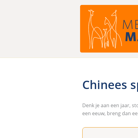
Ga
naar
de
inhoud
Chinees 
Denk je aan een jaar, s
een eeuw, breng dan ee