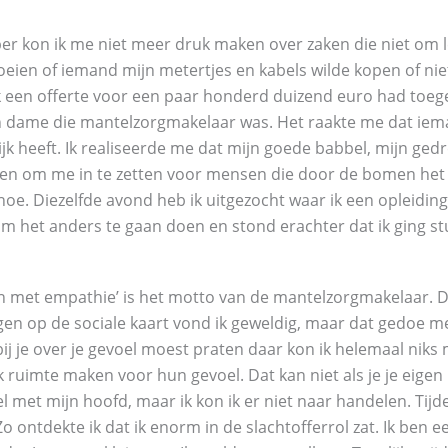
per kon ik me niet meer druk maken over zaken die niet om 
oeien of iemand mijn metertjes en kabels wilde kopen of nie
ik een offerte voor een paar honderd duizend euro had toeg
n dame die mantelzorgmakelaar was. Het raakte me dat iema
ijk heeft. Ik realiseerde me dat mijn goede babbel, mijn ged
en om me in te zetten voor mensen die door de bomen het b
hoe. Diezelfde avond heb ik uitgezocht waar ik een opleidin
m het anders te gaan doen en stond erachter dat ik ging s
n met empathie’ is het motto van de mantelzorgmakelaar. D
jgen op de sociale kaart vond ik geweldig, maar dat gedoe me
bij je over je gevoel moest praten daar kon ik helemaal ni
 ruimte maken voor hun gevoel. Dat kan niet als je je eigen
el met mijn hoofd, maar ik kon ik er niet naar handelen. Tijd
 ontdekte ik dat ik enorm in de slachtofferrol zat. Ik ben 