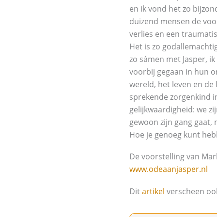
en ik vond het zo bijzo
duizend mensen de voors
verlies en een traumati
Het is zo godallemachti
zo sámen met Jasper, ik 
voorbij gegaan in hun on
wereld, het leven en de 
sprekende zorgenkind in 
gelijkwaardigheid: we zij
gewoon zijn gang gaat, m
Hoe je genoeg kunt hebbe
De voorstelling van Mark
www.odeaanjasper.nl
Dit
artikel
verscheen oo