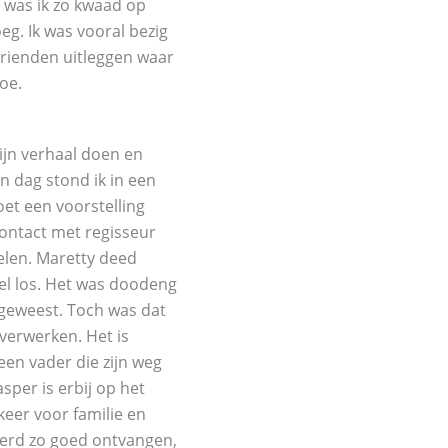
jd was ik zo kwaad op
eg. Ik was vooral bezig
 vrienden uitleggen waar
oe.
ijn verhaal doen en
n dag stond ik in een
oet een voorstelling
contact met regisseur
elen. Maretty deed
l los. Het was doodeng
 geweest. Toch was dat
 verwerken. Het is
een vader die zijn weg
sper is erbij op het
eer voor familie en
werd zo goed ontvangen,