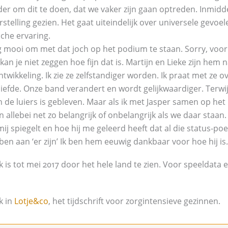
nder om dit te doen, dat we vaker zijn gaan optreden. Inmi
telling gezien. Het gaat uiteindelijk over universele gevo
sche ervaring.
g mooi om met dat joch op het podium te staan. Sorry, voor 
kan je niet zeggen hoe fijn dat is. Martijn en Lieke zijn hem 
twikkeling. Ik zie ze zelfstandiger worden. Ik praat met ze o
liefde. Onze band verandert en wordt gelijkwaardiger. Terwijl
de luiers is gebleven. Maar als ik met Jasper samen op het 
n allebei net zo belangrijk of onbelangrijk als we daar staan. 
ij spiegelt en hoe hij me geleerd heeft dat al die status-poe
n aan ‘er zijn’ Ik ben hem eeuwig dankbaar voor hoe hij is.
 is tot mei 2017 door het hele land te zien. Voor speeldata e
k in
Lotje&co
, het tijdschrift voor zorgintensieve gezinnen.