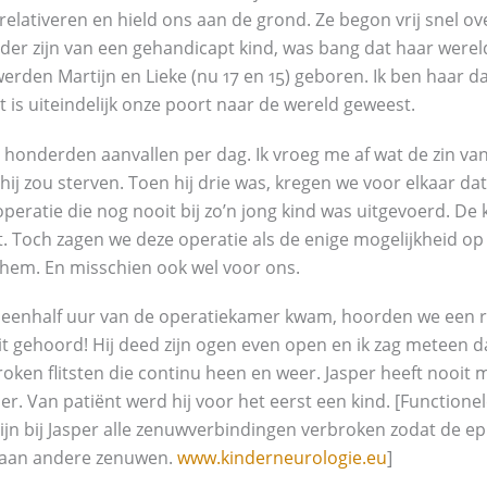
relativeren en hield ons aan de grond. Ze begon vrij snel o
eder zijn van een gehandicapt kind, was bang dat haar werel
werden Martijn en Lieke (nu 17 en 15) geboren. Ik ben haar 
 is uiteindelijk onze poort naar de wereld geweest.
onderden aanvallen per dag. Ik vroeg me af wat de zin van a
ls hij zou sterven. Toen hij drie was, kregen we voor elkaar d
eratie die nog nooit bij zo’n jong kind was uitgevoerd. De k
. Toch zagen we deze operatie als de enige mogelijkheid op
r hem. En misschien ook wel voor ons.
eenhalf uur van de operatiekamer kwam, hoorden we een raa
gehoord! Hij deed zijn ogen even open en ik zag meteen dat 
ken flitsten die continu heen en weer. Jasper heeft nooit 
r. Van patiënt werd hij voor het eerst een kind. [Functione
ijn bij Jasper alle zenuwverbindingen verbroken zodat de epi
aan andere zenuwen.
www.kinderneurologie.eu
]