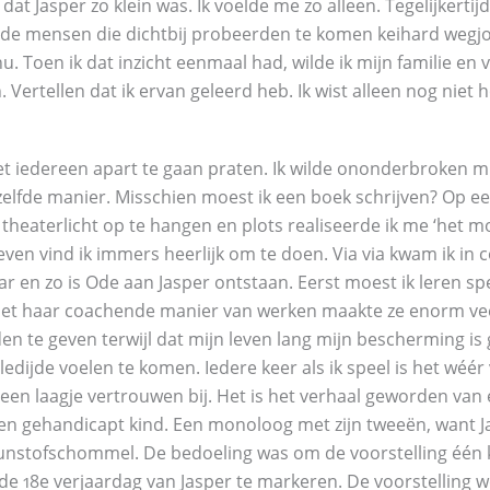
 dat Jasper zo klein was. Ik voelde me zo alleen. Tegelijkerti
ik de mensen die dichtbij probeerden te komen keihard wegjo
 nu. Toen ik dat inzicht eenmaal had, wilde ik mijn familie en
Vertellen dat ik ervan geleerd heb. Ik wist alleen nog niet h
t iedereen apart te gaan praten. Ik wilde ononderbroken m
ezelfde manier. Misschien moest ik een boek schrijven? Op ee
theaterlicht op te hangen en plots realiseerde ik me ‘het m
even vind ik immers heerlijk om te doen. Via via kwam ik in 
r en zo is Ode aan Jasper ontstaan. Eerst moest ik leren sp
Met haar coachende manier van werken maakte ze enorm vee
en te geven terwijl dat mijn leven lang mijn bescherming is
edijde voelen te komen. Iedere keer als ik speel is het wéér
een laagje vertrouwen bij. Het is het verhaal geworden van 
een gehandicapt kind. Een monoloog met zijn tweeën, want Ja
unstofschommel. De bedoeling was om de voorstelling één k
de 18e verjaardag van Jasper te markeren. De voorstelling 