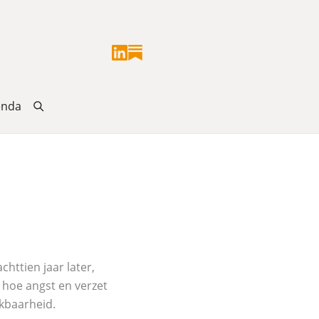
enda
chttien jaar later,
r hoe angst en verzet
kbaarheid.