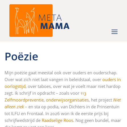
Ga
naar
de
inhoud
Poëzie
Mijn poëzie gaat meestal ook over ouders en ouderschap.
Over wat zich niet laat vangen in beleidstaal, over
ouders in
oorlogstijd
, over taboes, over wat je voelt maar niet hardop
zegt. Ik schrijf in opdracht – zoals voor
113
Zelfmoordpreventie
,
onderwijsorganisaties
, het project
Niet
alleen ziek
– en sta op podia, van Dichters in de Prinsentuin
tot ILFU en Frontaal. In 2026 won ik de eerste prijs bij
schrijfwedstrijd de
Raadselige Roos
. Nog geen bundel, maar
die komt er vast een keer.