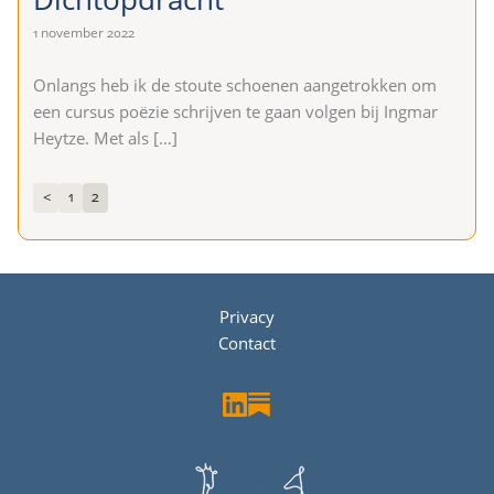
1 november 2022
Onlangs heb ik de stoute schoenen aangetrokken om
een cursus poëzie schrijven te gaan volgen bij Ingmar
Heytze. Met als
[…]
1
2
<
Privacy
Contact