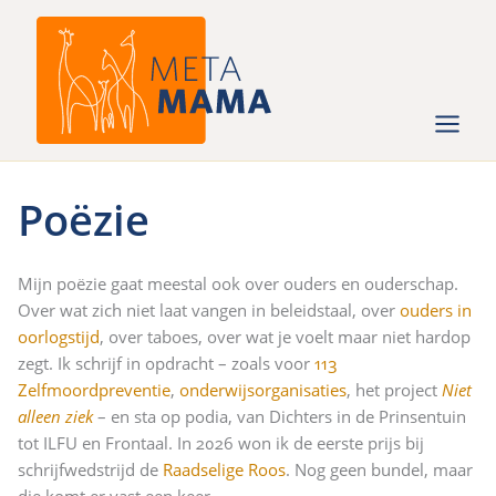
Ga
naar
de
inhoud
Poëzie
Mijn poëzie gaat meestal ook over ouders en ouderschap.
Over wat zich niet laat vangen in beleidstaal, over
ouders in
oorlogstijd
, over taboes, over wat je voelt maar niet hardop
zegt. Ik schrijf in opdracht – zoals voor
113
Zelfmoordpreventie
,
onderwijsorganisaties
, het project
Niet
alleen ziek
– en sta op podia, van Dichters in de Prinsentuin
tot ILFU en Frontaal. In 2026 won ik de eerste prijs bij
schrijfwedstrijd de
Raadselige Roos
. Nog geen bundel, maar
die komt er vast een keer.