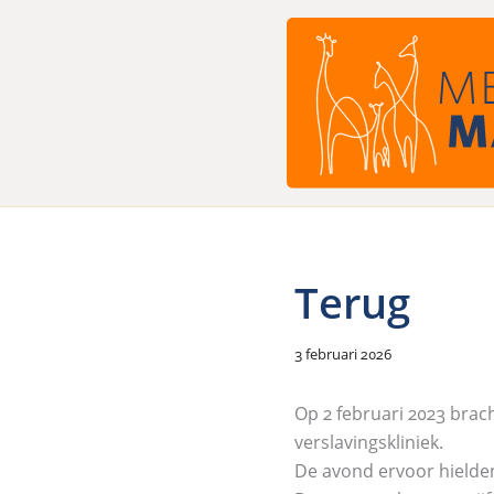
Ga
naar
de
inhoud
Terug
3 februari 2026
O
p 2 februari 2023 bra
verslavings
kliniek.
De avond ervoor hielden