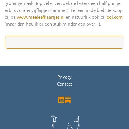
groter gemaakt (op veler verzoek de letters een half puntje
erbij), zonder zijflapjes (jammer). Te leen in de bieb, te koop
bij oa
www.meeleefkaartjes.nl
en natuurlijk ook bij
bol.com
(maar dan hou ik er een stuk minder aan over…).
Privacy
Contact