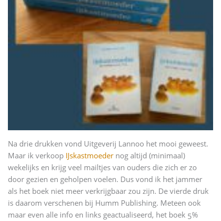
Na drie drukken vond Uitgeverij Lannoo het mooi geweest.
Maar ik verkoop
IJskastmoeder
nog altijd (minimaal)
wekelijks en krijg veel mailtjes van ouders die zich er zo
door gezien en geholpen voelen. Dus vond ik het jammer
als het boek niet meer verkrijgbaar zou zijn. De vierde druk
is daarom verschenen bij Humm Publishing. Meteen ook
maar even alle info en links geactualiseerd, het boek 5%