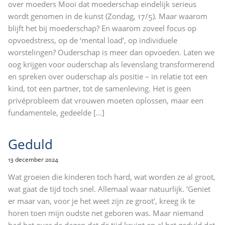
over moeders Mooi dat moederschap eindelijk serieus
wordt genomen in de kunst (Zondag, 17/5). Maar waarom
blijft het bij moederschap? En waarom zoveel focus op
opvoedstress, op de ‘mental load’, op individuele
worstelingen? Ouderschap is meer dan opvoeden. Laten we
oog krijgen voor ouderschap als levenslang transformerend
en spreken over ouderschap als positie – in relatie tot een
kind, tot een partner, tot de samenleving. Het is geen
privéprobleem dat vrouwen moeten oplossen, maar een
fundamentele, gedeelde
[…]
Geduld
13 december 2024
Wat groeien die kinderen toch hard, wat worden ze al groot,
wat gaat de tijd toch snel. Allemaal waar natuurlijk. ‘Geniet
er maar van, voor je het weet zijn ze groot’, kreeg ik te
horen toen mijn oudste net geboren was. Maar niemand
had het over de dagen dat de tijd kruipt en al het geduld dat