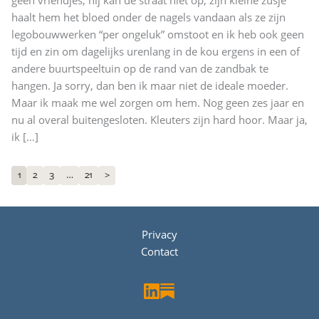
geen vriendjes, hij kan de straat niet op, zijn kleine zusje
haalt hem het bloed onder de nagels vandaan als ze zijn
legobouwwerken “per ongeluk” omstoot en ik heb ook geen
tijd en zin om dagelijks urenlang in de kou ergens in een of
andere buurtspeeltuin op de rand van de zandbak te
hangen. Ja sorry, dan ben ik maar niet de ideale moeder.
Maar ik maak me wel zorgen om hem. Nog geen zes jaar en
nu al overal buitengesloten. Kleuters zijn hard hoor. Maar ja,
ik
[…]
1
2
3
…
21
>
Privacy
Contact