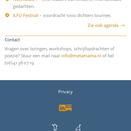
gedachten.
ILFU Festival
– voordracht 1000 dichters tournee.
Zie ook agenda
Contact
Vragen over lezingen, workshops, schrijfopdrachten of
poëzie? Stuur een mail naar
info@metamama.nl
of bel
(06) 41 36 07 19.
Privacy