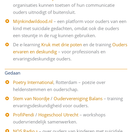
organisaties kunnen toetsen of hun communicatie
ouders uitnodigt of buitensluit.
Mijnkindwildood.nl
– een platform voor ouders van een
kind met suïcidale gedachten, omdat ook die ouders
een steuntje in de rug kunnen gebruiken.
De e-learning
Kruk met drie poten
en de training
Ouders
ervaren en deskundig
– voor professionals en
ervaringsdeskundige ouders.
Gedaan
Poetry International
, Rotterdam – poëzie over
heldenstemmen en ouderschap.
Stem van Noordje
/
Oudervereniging Balans
– training
ervaringsdeskundigheid voor ouders.
ProfiPendi
/
Hogeschool Utrecht
– workshops
oudervriendelijk samenwerken.
NOS Radio 1
– over ouders van kinderen met suïcidale