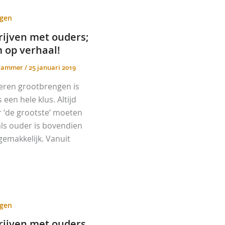
ngen
rijven met ouders;
 op verhaal!
Krammer
/
25 januari 2019
eren grootbrengen is
een hele klus. Altijd
 ‘de grootste’ moeten
 als ouder is bovendien
gemakkelijk. Vanuit
ngen
rijven met ouders