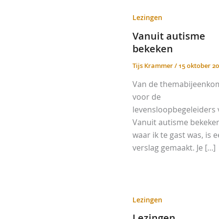
Lezingen
Vanuit autisme
bekeken
Tijs Krammer
/
15 oktober 2
Van de themabijeenko
voor de
levensloopbegeleiders 
Vanuit autisme bekeke
waar ik te gast was, is 
verslag gemaakt. Je […]
Lezingen
Lezingen