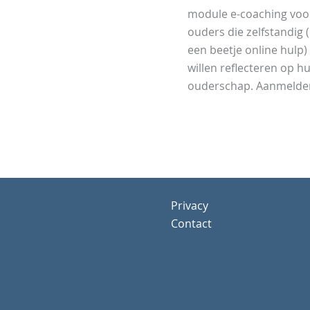
module e-coaching voo
ouders die zelfstandig 
een beetje online hulp)
willen reflecteren op h
ouderschap. Aanmelde
Privacy
Contact