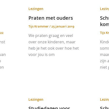
Lezingen
Lezi
Praten met ouders
Sch
kom
Tijs Krammer
/
25 januari 2019
022
Tijs 
We praten graag en veel
mst
over onze kinderen, maar
Kind
heb je het ook over hoe het
soms 
van
voor jou is om
maar
n
zijn
een
niet 
Lezingen
Lezi
Studiedagen voor
Sch