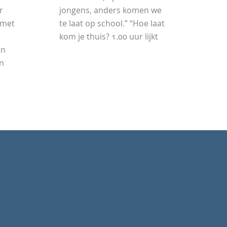
r
jongens, anders komen we
(met
te laat op school.” “Hoe laat
kom je thuis? 1.00 uur lijkt
un
n