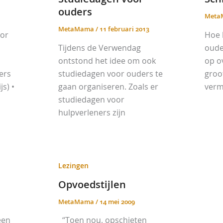
ouders
Met
MetaMama
/
11 februari 2013
oor
Hoe b
Tijdens de Verwendag
oude
ontstond het idee om ook
op ov
ers
studiedagen voor ouders te
groo
s) •
gaan organiseren. Zoals er
verm
studiedagen voor
hulpverleners zijn
Lezingen
Opvoedstijlen
MetaMama
/
14 mei 2009
een
“Toen nou, opschieten