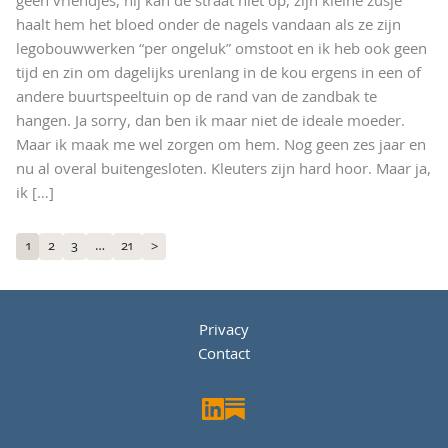
geen vriendjes, hij kan de straat niet op, zijn kleine zusje
haalt hem het bloed onder de nagels vandaan als ze zijn
legobouwwerken “per ongeluk” omstoot en ik heb ook geen
tijd en zin om dagelijks urenlang in de kou ergens in een of
andere buurtspeeltuin op de rand van de zandbak te
hangen. Ja sorry, dan ben ik maar niet de ideale moeder.
Maar ik maak me wel zorgen om hem. Nog geen zes jaar en
nu al overal buitengesloten. Kleuters zijn hard hoor. Maar ja,
ik
[…]
1
2
3
…
21
>
Privacy
Contact