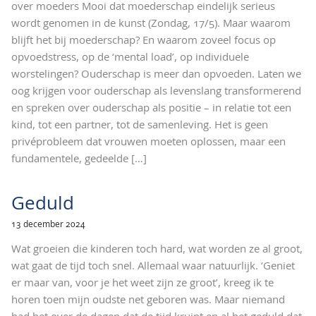
over moeders Mooi dat moederschap eindelijk serieus
wordt genomen in de kunst (Zondag, 17/5). Maar waarom
blijft het bij moederschap? En waarom zoveel focus op
opvoedstress, op de ‘mental load’, op individuele
worstelingen? Ouderschap is meer dan opvoeden. Laten we
oog krijgen voor ouderschap als levenslang transformerend
en spreken over ouderschap als positie – in relatie tot een
kind, tot een partner, tot de samenleving. Het is geen
privéprobleem dat vrouwen moeten oplossen, maar een
fundamentele, gedeelde
[…]
Geduld
13 december 2024
Wat groeien die kinderen toch hard, wat worden ze al groot,
wat gaat de tijd toch snel. Allemaal waar natuurlijk. ‘Geniet
er maar van, voor je het weet zijn ze groot’, kreeg ik te
horen toen mijn oudste net geboren was. Maar niemand
had het over de dagen dat de tijd kruipt en al het geduld dat