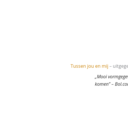
Tussen jou en mij
– uitgege
„Mooi vormgegeve
komen” – Bol.c