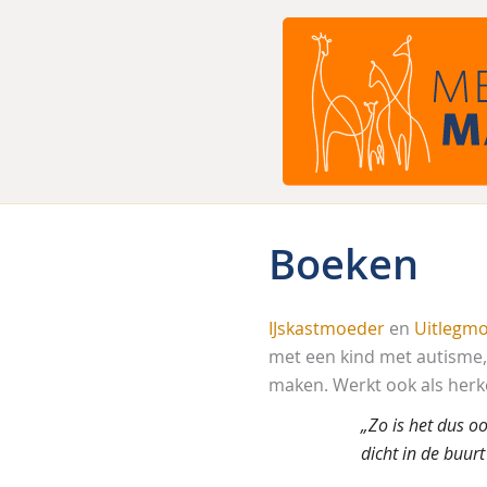
Ga
naar
de
inhoud
Boeken
IJskastmoeder
en
Uitlegm
met een kind met autisme, 
maken. Werkt ook als herk
„Zo is het dus oo
dicht in de buur