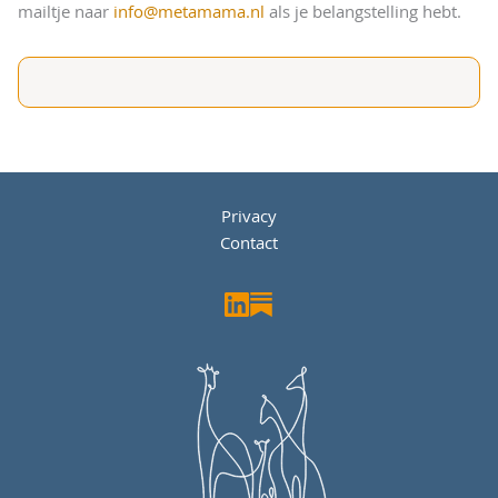
mailtje naar
info@metamama.nl
als je belangstelling hebt.
Privacy
Contact