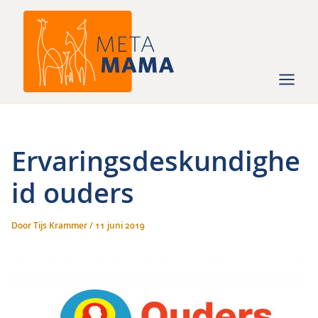
Ga
naar
de
inhoud
Ervaringsdeskundighe
id ouders
Door
Tijs Krammer
/
11 juni 2019