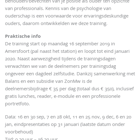
behouden/bevechten van je positie als ouder ten opzichte
van professionals. Kennis van de psychologie van
ouderschap is een voorwaarde voor ervaringsdeskundige
ouders, daarom ontwikkelden we deze training.
Praktische info
De training start op maandag 16 september 2019 in
Amersfoort (pal naast het station) en loopt tot eind januari
2020. Naast aanwezigheid tijdens de trainingsdagen
verwachten we van de deelnemers per trainingsdag
ongeveer een dagdeel zelfstudie. Dankzij samenwerking met
Balans en een subsidie van ZonMw is de
deelnemersbijdrage € 35 per dag (totaal dus € 350), inclusief
gratis lunches, reader, e-module en een professionele
portretfoto.
Data: 16 en 30 sep, 7 en 28 okt, 11 en 25 nov, 9 dec, 6 en 20
jan, eindpresentaties op 31 januari (laatste datum onder
voorbehoud)
Tijd: 9.30 uur – 16.30 uur