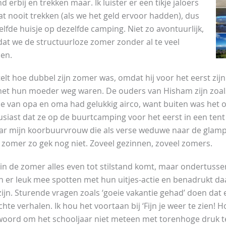
nd erbij en trekken maar. Ik luister er een tikje jaloers
at nooit trekken (als we het geld ervoor hadden), dus
elfde huisje op dezelfde camping. Niet zo avontuurlijk,
at we de structuurloze zomer zonder al te veel
en.
telt hoe dubbel zijn zomer was, omdat hij voor het eerst zij
et hun moeder weg waren. De ouders van Hisham zijn zoals 
je van opa en oma had gelukkig airco, want buiten was het 
siast dat ze op de buurtcamping voor het eerst in een ten
ar mijn koorbuurvrouw die als verse weduwe naar de glamp
zomer zo gek nog niet. Zoveel gezinnen, zoveel zomers.
of in de zomer alles even tot stilstand komt, maar ondertuss
n er leuk mee spotten met hun uitjes-actie en benadrukt d
ijn. Sturende vragen zoals ‘goeie vakantie gehad’ doen dat e
hte verhalen. Ik hou het voortaan bij ‘Fijn je weer te zien! 
twoord om het schooljaar niet meteen met torenhoge druk 