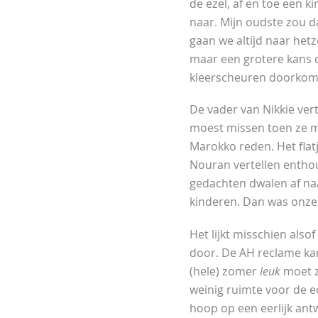
de ezel, af en toe een ki
naar. Mijn oudste zou d
gaan we altijd naar hetz
maar een grotere kans d
kleerscheuren doorkom
De vader van Nikkie ver
moest missen toen ze m
Marokko reden. Het flat
Nouran vertellen enthou
gedachten dwalen af na
kinderen. Dan was onze 
Het lijkt misschien als
door. De AH reclame ka
(hele) zomer
leuk
moet z
weinig ruimte voor de ec
hoop op een eerlijk an