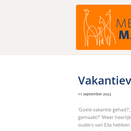
Ga
naar
de
inhoud
Vakantie
11 september 2023
‘Goeie vakantie gehad?’,
gemaakt?’ ‘Weer heerlijk
ouders van Ella hebben