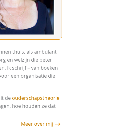
innen thuis, als ambulant
rg en welzijn die beter
. Ik schrijf – van boeken
voor een organisatie die
it de
ouderschapstheorie
engen, hoe houden ze dat
Meer over mij