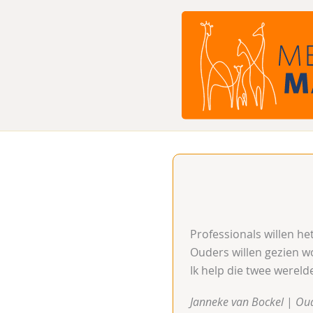
Ga
naar
de
inhoud
Professionals willen h
Ouders willen gezien w
Ik help die twee wereld
Janneke van Bockel
|
Oud