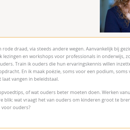
n rode draad, via steeds andere wegen. Aanvankelijk bij gez
k lezingen en workshops voor professionals in onderwijs, zo
ers. Train ik ouders die hun ervaringskennis willen inzetten
n opdracht. En ik maak poëzie, soms voor een podium, soms 
t laat vangen in beleidstaal.
r opvoedtips, of wat ouders beter moeten doen. Werken vanu
re blik: wat vraagt het van ouders om kinderen groot te br
d voor ouders?