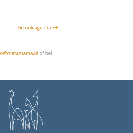
Zie ook agenda
fo@metamama.nl
of bel