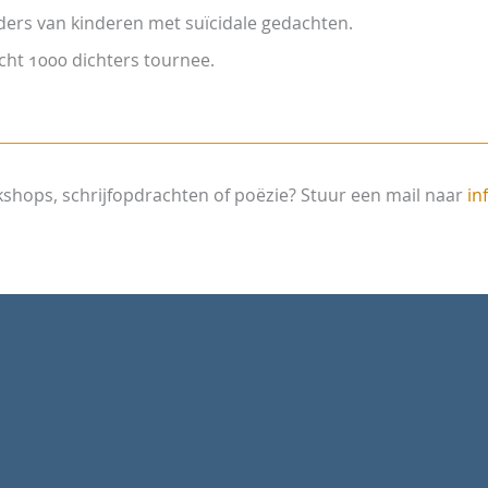
ders van kinderen met suïcidale gedachten.
cht 1000 dichters tournee.
kshops, schrijfopdrachten of poëzie? Stuur een mail naar
in