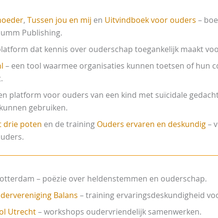
moeder
,
Tussen jou en mij
en
Uitvindboek voor ouders
– boe
Humm Publishing.
latform dat kennis over ouderschap toegankelijk maakt voo
l
– een tool waarmee organisaties kunnen toetsen of hun 
.
en platform voor ouders van een kind met suïcidale gedach
 kunnen gebruiken.
 drie poten
en de training
Ouders ervaren en deskundig
– v
ouders.
Rotterdam – poëzie over heldenstemmen en ouderschap.
dervereniging Balans
– training ervaringsdeskundigheid vo
l Utrecht
– workshops oudervriendelijk samenwerken.