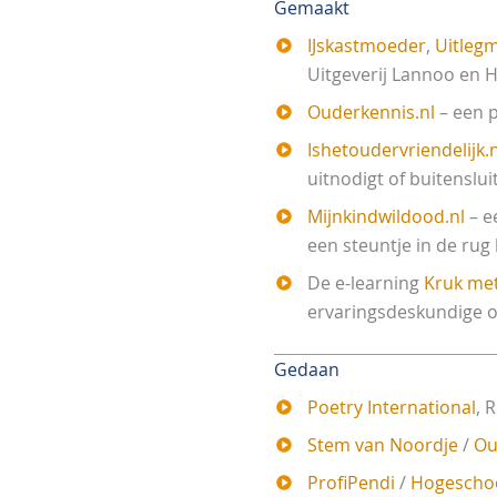
Gemaakt
IJskastmoeder
,
Uitleg
Uitgeverij Lannoo en 
Ouderkennis.nl
– een p
Ishetoudervriendelijk.n
uitnodigt of buitensluit
Mijnkindwildood.nl
– e
een steuntje in de rug
De e-learning
Kruk met
ervaringsdeskundige 
Gedaan
Poetry International
, 
Stem van Noordje
/
Ou
ProfiPendi
/
Hogeschoo