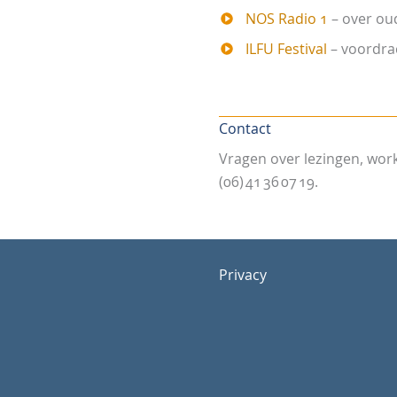
NOS Radio 1
– over ou
ILFU Festival
– voordra
Contact
Vragen over lezingen, wor
(06) 41 36 07 19.
Privacy