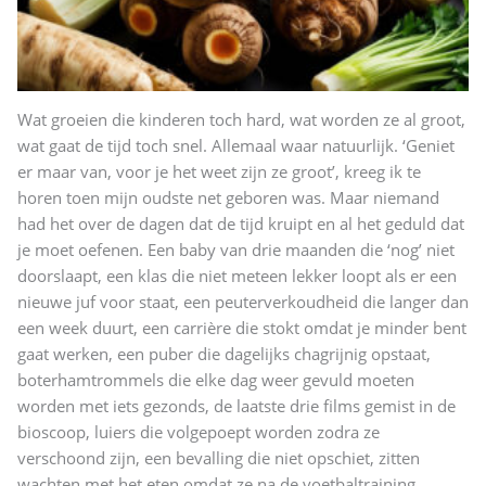
Wat groeien die kinderen toch hard, wat worden ze al groot,
wat gaat de tijd toch snel. Allemaal waar natuurlijk. ‘Geniet
er maar van, voor je het weet zijn ze groot’, kreeg ik te
horen toen mijn oudste net geboren was. Maar niemand
had het over de dagen dat de tijd kruipt en al het geduld dat
je moet oefenen. Een baby van drie maanden die ‘nog’ niet
doorslaapt, een klas die niet meteen lekker loopt als er een
nieuwe juf voor staat, een peuterverkoudheid die langer dan
een week duurt, een carrière die stokt omdat je minder bent
gaat werken, een puber die dagelijks chagrijnig opstaat,
boterhamtrommels die elke dag weer gevuld moeten
worden met iets gezonds, de laatste drie films gemist in de
bioscoop, luiers die volgepoept worden zodra ze
verschoond zijn, een bevalling die niet opschiet, zitten
wachten met het eten omdat ze na de voetbaltraining