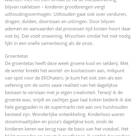
blijven nakletsen – kinderen grootbrengen vergt
uithoudingsvermogen. Uithouden gaat ook over verduren,
dragen, dulden, doorstaan en uitzingen. Door blijven
ademen en aanvaarden dat processen tijd kosten hoort daar
ook bij. Dat voelt onwennig. Misschien omdat het niet nodig
lijkt in een snelle samenleving als de onze.
Groentetas
De groentetas heeft deze week groene kool en selderij. Met
de winter breekt het wortel- en koolseizoen aan, mikpunt
van spot voor de EKOhaters. Je kunt het ook zien als een
oefening om de soms saaie realiteit van het dagelijkse
bestaan te verslaan met je eigen creativiteit. Terwijl ik de
groente was, snijdt en zachtjes gaar laat koken bedenk ik dat
hele gangpaden in de supermarkt niet aan ons huishouden
besteed zijn. Wonderlijke ontwikkeling. Kinderloos waren
stoommaaltijden en pizza’s dagelijkse kost, sinds de
kinderen keren we terug naar de basis van het voedsel. Het
blijkt gezonder en een stuk goedkoper. Ik ontdek bovendien