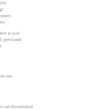
echt
gt
gezwets
ets
 ben je oud
ofd, getrouwd
t
iet ziet
en van Roozendaal