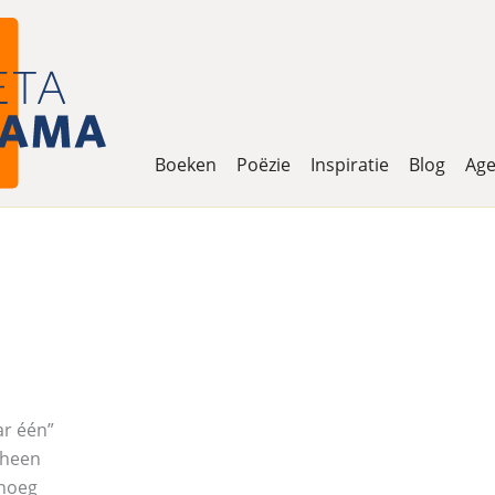
Boeken
Poëzie
Inspiratie
Blog
Ag
ar één”
 heen
enoeg