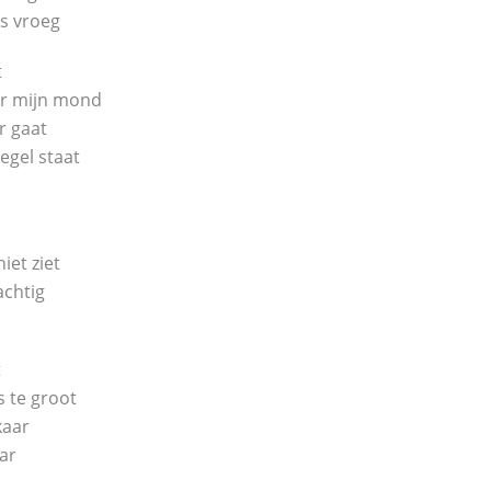
ts vroeg
t
ar mijn mond
r gaat
egel staat
niet ziet
achtig
t
s te groot
kaar
aar