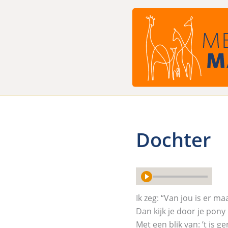
Ga
naar
de
inhoud
Dochter
Ik zeg: “Van jou is er ma
Dan kijk je door je pony
Met een blik van: ’t is g