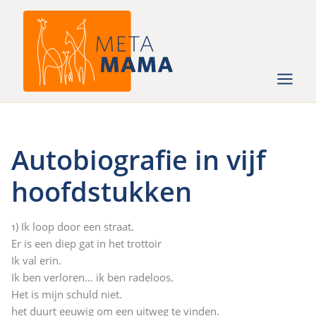
Ga
naar
de
inhoud
Autobiografie in vijf
hoofdstukken
1) Ik loop door een straat.
Er is een diep gat in het trottoir
Ik val erin.
Ik ben verloren… ik ben radeloos.
Het is mijn schuld niet.
het duurt eeuwig om een uitweg te vinden.