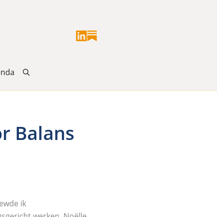
enda
or Balans
ewde ik
sgericht werken, Noëlle