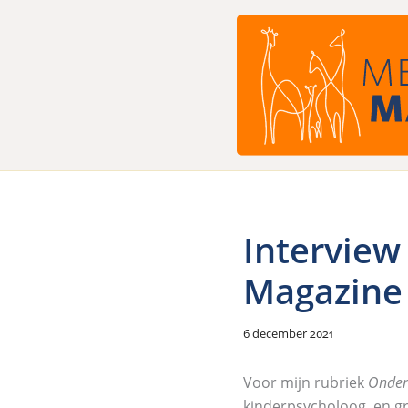
Ga
naar
de
inhoud
Interview
Magazine
6 december 2021
Voor mijn rubriek
Onder
kinderpsycholoog, en gr