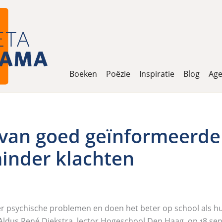
Boeken
Poëzie
Inspiratie
Blog
Ag
van goed geïnformeerde
inder klachten
 psychische problemen en doen het beter op school als h
ldus René Diekstra, lector Hogeschool Den Haag, op 18 se