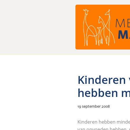
Ga
naar
de
inhoud
Kinderen 
hebben m
19 september 2008
Kinderen hebben minder
van opvoeden hebben. A