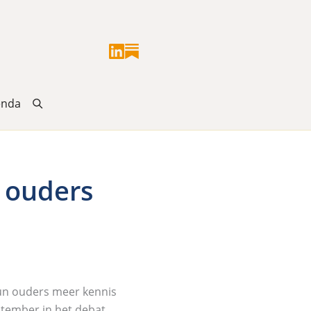
enda
 ouders
un ouders meer kennis
ptember in het debat