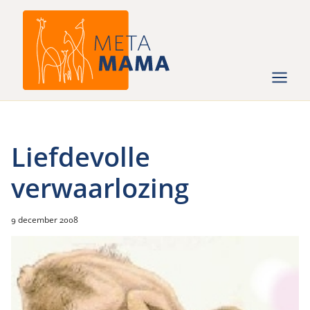
Ga
naar
de
inhoud
Liefdevolle
verwaarlozing
9 december 2008