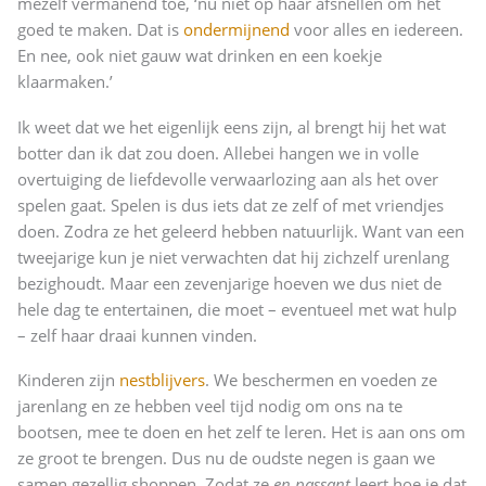
mezelf vermanend toe, ‘nu niet op haar afsnellen om het
goed te maken. Dat is
ondermijnend
voor alles en iedereen.
En nee, ook niet gauw wat drinken en een koekje
klaarmaken.’
Ik weet dat we het eigenlijk eens zijn, al brengt hij het wat
botter dan ik dat zou doen. Allebei hangen we in volle
overtuiging de liefdevolle verwaarlozing aan als het over
spelen gaat. Spelen is dus iets dat ze zelf of met vriendjes
doen. Zodra ze het geleerd hebben natuurlijk. Want van een
tweejarige kun je niet verwachten dat hij zichzelf urenlang
bezighoudt. Maar een zevenjarige hoeven we dus niet de
hele dag te entertainen, die moet – eventueel met wat hulp
– zelf haar draai kunnen vinden.
Kinderen zijn
nestblijvers
. We beschermen en voeden ze
jarenlang en ze hebben veel tijd nodig om ons na te
bootsen, mee te doen en het zelf te leren. Het is aan ons om
ze groot te brengen. Dus nu de oudste negen is gaan we
samen gezellig shoppen. Zodat ze
en passant
leert hoe je dat