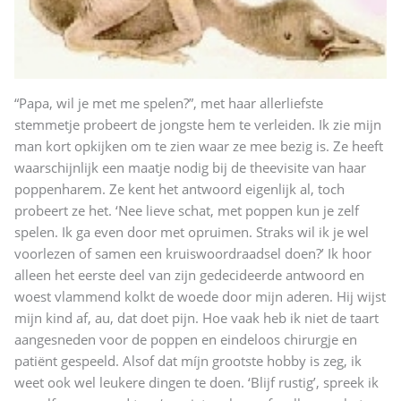
“Papa, wil je met me spelen?”, met haar allerliefste
stemmetje probeert de jongste hem te verleiden. Ik zie mijn
man kort opkijken om te zien waar ze mee bezig is. Ze heeft
waarschijnlijk een maatje nodig bij de theevisite van haar
poppenharem. Ze kent het antwoord eigenlijk al, toch
probeert ze het. ‘Nee lieve schat, met poppen kun je zelf
spelen. Ik ga even door met opruimen. Straks wil ik je wel
voorlezen of samen een kruiswoordraadsel doen?’ Ik hoor
alleen het eerste deel van zijn gedecideerde antwoord en
woest vlammend kolkt de woede door mijn aderen. Hij wijst
mijn kind af, au, dat doet pijn. Hoe vaak heb ik niet de taart
aangesneden voor de poppen en eindeloos chirurgje en
patiënt gespeeld. Alsof dat míjn grootste hobby is zeg, ik
weet ook wel leukere dingen te doen. ‘Blijf rustig’, spreek ik