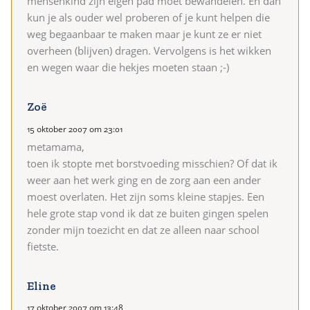
mensenkind zijn eigen pad moet bewandelen. En dan
kun je als ouder wel proberen of je kunt helpen die
weg begaanbaar te maken maar je kunt ze er niet
overheen (blijven) dragen. Vervolgens is het wikken
en wegen waar die hekjes moeten staan ;-)
Zoë
15 oktober 2007 om 23:01
metamama,
toen ik stopte met borstvoeding misschien? Of dat ik
weer aan het werk ging en de zorg aan een ander
moest overlaten. Het zijn soms kleine stapjes. Een
hele grote stap vond ik dat ze buiten gingen spelen
zonder mijn toezicht en dat ze alleen naar school
fietste.
Eline
17 oktober 2007 om 13:48