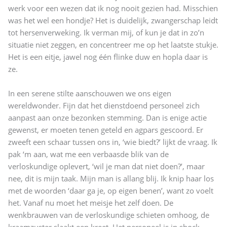
werk voor een wezen dat ik nog nooit gezien had. Misschien
was het wel een hondje? Het is duidelijk, zwangerschap leidt
tot hersenverweking. Ik verman mij, of kun je dat in zo’n
situatie niet zeggen, en concentreer me op het laatste stukje.
Het is een eitje, jawel nog één flinke duw en hopla daar is
ze.
In een serene stilte aanschouwen we ons eigen
wereldwonder. Fijn dat het dienstdoend personeel zich
aanpast aan onze bezonken stemming. Dan is enige actie
gewenst, er moeten tenen geteld en agpars gescoord. Er
zweeft een schaar tussen ons in, ‘wie biedt?’ lijkt de vraag. Ik
pak ‘m aan, wat me een verbaasde blik van de
verloskundige oplevert, ‘wil je man dat niet doen?’, maar
nee, dit is mijn taak. Mijn man is allang blij. Ik knip haar los
met de woorden ‘daar ga je, op eigen benen’, want zo voelt
het. Vanaf nu moet het meisje het zelf doen. De
wenkbrauwen van de verloskundige schieten omhoog, de
kraamzuster slaakt een kreet. Het personeel is in shock,