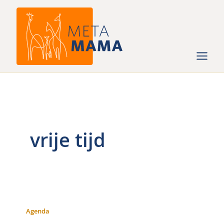
Ga
naar
de
inhoud
vrije tijd
Agenda