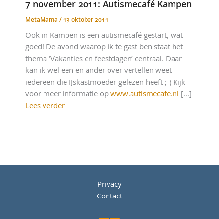
7 november 2011: Autismecafé Kampen
MetaMama
/
13 oktober 2011
Ook in Kampen is een autismecafé gestart, wat
goed! De avond waarop ik te gast ben staat het
thema ‘Vakanties en feestdagen’ centraal. Daar
kan ik wel een en ander over vertellen weet
iedereen die IJskastmoeder gelezen heeft ;-) Kijk
voor meer informatie op
www.autismecafe.nl
[...]
Lees verder
Privacy
Contact