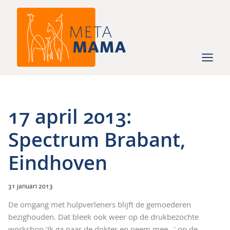
Ga
naar
de
inhoud
17 april 2013:
Spectrum Brabant,
Eindhoven
31 januari 2013
De omgang met hulpverleners blijft de gemoederen
bezighouden. Dat bleek ook weer op de drukbezochte
workshop ‘Ik ga naar de dokter en neem mee…’ op de