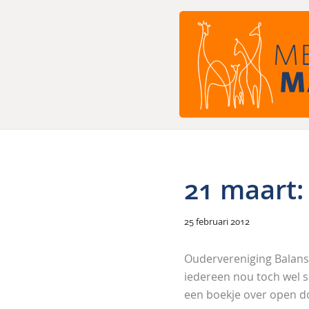
Ga
naar
de
inhoud
21 maart:
25 februari 2012
Oudervereniging Balans,
iedereen nou toch wel sn
een boekje over open d