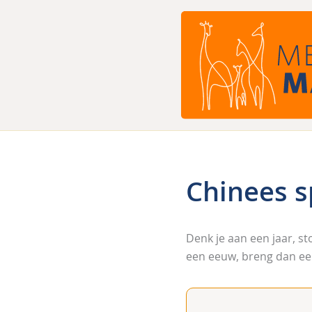
Ga
naar
de
inhoud
Chinees 
Denk je aan een jaar, s
een eeuw, breng dan ee