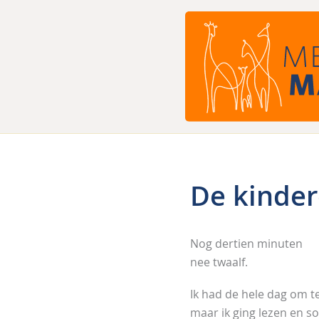
Ga
naar
de
inhoud
De kinde
Nog dertien minuten
nee twaalf.
Ik had de hele dag om t
maar ik ging lezen en so