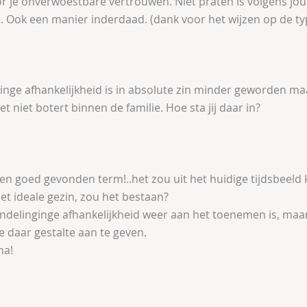
or je onverwoestbare vertrouwen. Niet praten is volgens jo
 Ook een manier inderdaad. (dank voor het wijzen op de ty
inge afhankelijkheid is in absolute zin minder geworden maa
t niet botert binnen de familie. Hoe sta jij daar in?
een goed gevonden term!..het zou uit het huidige tijdsbeeld
et ideale gezin, zou het bestaan?
 ondelinginge afhankelijkheid weer aan het toenemen is, maa
 daar gestalte aan te geven.
ma!