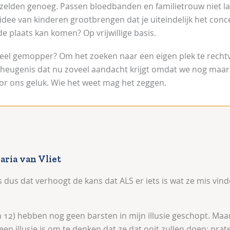
 zelden genoeg. Passen bloedbanden en familietrouw niet l
idee van kinderen grootbrengen dat je uiteindelijk het concep
de plaats kan komen? Op vrijwillige basis.
tueel gemopper? Om het zoeken naar een eigen plek te rechtv
heugenis dat nu zoveel aandacht krijgt omdat we nog maar 
oor ons geluk. Wie het weet mag het zeggen.
ria van Vliet
dus dat verhoogt de kans dat ALS er iets is wat ze mis vinde
n 12) hebben nog geen barsten in mijn illusie geschopt. Maar
een illusie is om te denken dat ze dat ooit zullen doen: prat