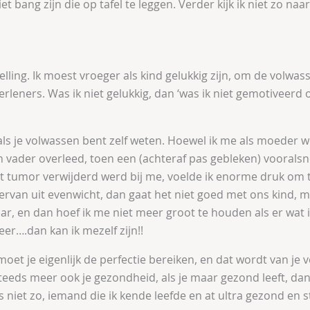
niet bang zijn die op tafel te leggen. Verder kijk ik niet zo na
d
elling. Ik moest vroeger als kind gelukkig zijn, om de volwa
erleners. Was ik niet gelukkig, dan ‘was ik niet gemotiveerd
als je volwassen bent zelf weten. Hoewel ik me als moeder wel
jn vader overleed, toen een (achteraf pas gebleken) vooral
t tumor verwijderd werd bij me, voelde ik enorme druk om t
k ervan uit evenwicht, dan gaat het niet goed met ons kind,
ar, en dan hoef ik me niet meer groot te houden als er wat i
eer….dan kan ik mezelf zijn!!
et je eigenlijk de perfectie bereiken, en dat wordt van je
teeds meer ook je gezondheid, als je maar gezond leeft, dan
 niet zo, iemand die ik kende leefde en at ultra gezond en st