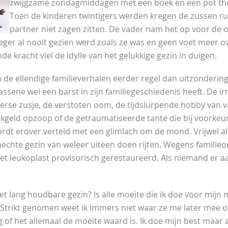
zwijgzame zondagmiddagen met een boek en een pot thee
Toen de kinderen twintigers werden kregen de zussen ru
partner niet zagen zitten. De vader nam het op voor de 
roeger al nooit gezien werd zoals ze was en geen voet meer 
e kracht viel de idylle van het gelukkige gezin in duigen.
n de ellendige familieverhalen eerder regel dan uitzondering
ssene wel een barst in zijn familiegeschiedenis heeft. De i
erse zusje, de verstoten oom, de tijdslurpende hobby van va
kgeld opzoop of de getraumatiseerde tante die bij voorkeu
rdt erover verteld met een glimlach om de mond. Vrijwel alti
echte gezin van weleer uiteen doen rijten. Wegens familie
et leukoplast provisorisch gerestaureerd. Als niemand er aan
t lang houdbare gezin? Is alle moeite die ik doe voor mijn m
 Strikt genomen weet ik immers niet waar ze me later mee o
 of het allemaal de moeite waard is. Ik doe mijn best maar a