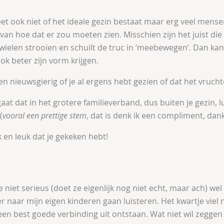
eet ook niet of het ideale gezin bestaat maar erg veel mens
 van hoe dat er zou moeten zien. Misschien zijn het juist di
ielen strooien en schuilt de truc in ‘meebewegen’. Dan kan
ok beter zijn vorm krijgen.
 ben nieuwsgierig of je al ergens hebt gezien of dat het vruch
t dat in het grotere familieverband, dus buiten je gezin, 
(
vooral een prettige stem
, dat is denk ik een compliment, dank
 en leuk dat je gekeken hebt!
iet serieus (doet ze eigenlijk nog niet echt, maar ach) wel 
r naar mijn eigen kinderen gaan luisteren. Het kwartje viel 
 een best goede verbinding uit ontstaan. Wat niet wil zeggen