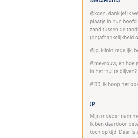
MetaMama
@koen, dank je! Ik w
plaatje in hun hoofd
zand tussen de tandw
(on)afhankelijkheid o
@jp, klinkt redelijk,
@mevrouw, en hoe gaa
in het ‘nu’ te blijven? 
@BB, ik hoop het ook
jp
Mijn moeder nam me n
Ik ben daardoor bete
toch op tijd. Daar is