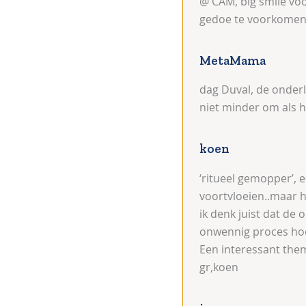
@ CAM, big smile vo
gedoe te voorkomen.
MetaMama
dag Duval, de onderl
niet minder om als he
koen
‘ritueel gemopper’, 
voortvloeien..maar h
ik denk juist dat de
onwennig proces hoe
Een interessant the
gr,koen