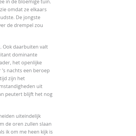
 in de bloemige tuin.
zie omdat ze elkaars
oudste. De jongste
over de drempel zou
. Ook daarbuiten valt
rritant dominante
der, het openlijke
r ’s nachts een beroep
jd zijn het
omstandigheden uit
 peutert blijft het nog
eiden uiteindelijk
m de oren zullen slaan
ls ik om me heen kijk is