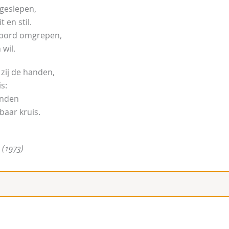
 geslepen,
 en stil.
 bord omgrepen,
 wil.
zij de handen,
s:
anden
baar kruis.
(1973)