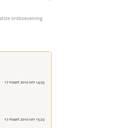
 laatste ontboezeming
17 maart 2010 om 14:33
17 maart 2010 om 15:23