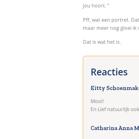
jou hoort. ”
Pff, wat een portret. Da
maar meer nog gloei ik 
Dat is wat het is.
Kitty Schoenmak
Mooi!
En Lief natuurlijk ook!
Catharina Anna Ma