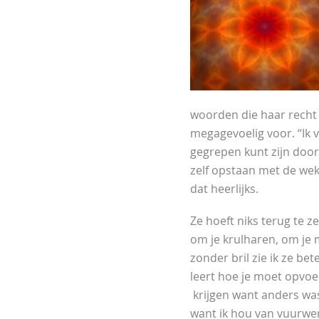
woorden die haar recht 
megagevoelig voor. “Ik vi
gegrepen kunt zijn door
zelf opstaan met de wekke
dat heerlijks.
Ze hoeft niks terug te ze
om je krulharen, om je m
zonder bril zie ik ze be
leert hoe je moet opvoe
krijgen want anders was
want ik hou van vuurwerk