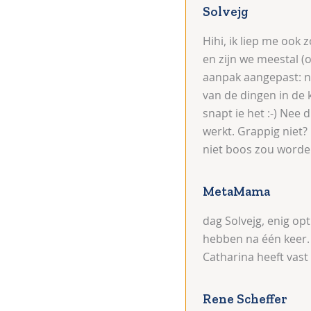
Solvejg
Hihi, ik liep me oo
en zijn we meestal (
aanpak aangepast: ne
van de dingen in de 
snapt ie het :-) Nee 
werkt. Grappig niet? 
niet boos zou worden
MetaMama
dag Solvejg, enig op
hebben na één keer. 
Catharina heeft vas
Rene Scheffer