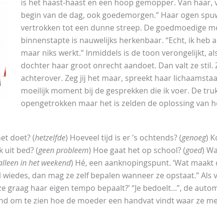
is het haast-haast en een hoop gemopper. Van haar, v
begin van de dag, ook goedemorgen.” Haar ogen spu
vertrokken tot een dunne streep. De goedmoedige mo
binnenstapte is nauwelijks herkenbaar. “Echt, ik heb a
maar niks werkt.” Inmiddels is de toon verongelijkt, al
dochter haar groot onrecht aandoet. Dan valt ze stil. 
achterover. Zeg jij het maar, spreekt haar lichaamstaal.
moeilijk moment bij de gesprekken die ik voer. De tru
opengetrokken maar het is zelden de oplossing van 
et doet? (
hetzelfde
) Hoeveel tijd is er ’s ochtends? (
genoeg
) 
 uit bed? (
geen probleem
) Hoe gaat het op school? (
goed
) W
 alleen in het weekend
) Hé, een aanknopingspunt. ‘Wat maakt 
l wiedes, dan mag ze zelf bepalen wanneer ze opstaat.” Als va
t ze graag haar eigen tempo bepaalt?’ “Je bedoelt…”, de aut
end om te zien hoe de moeder een handvat vindt waar ze me