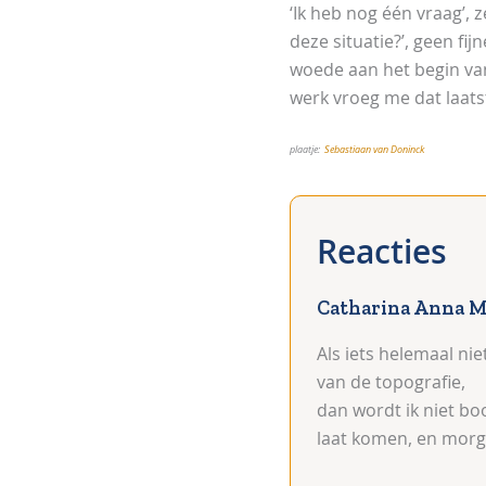
‘Ik heb nog één vraag’, 
deze situatie?’, geen fij
woede aan het begin van
werk vroeg me dat laatst
plaatje:
Sebastiaan van Doninck
Catharina Anna M
Als iets helemaal nie
van de topografie,
dan wordt ik niet boo
laat komen, en morge