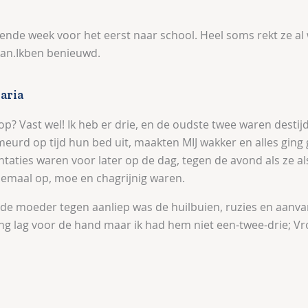
gende week voor het eerst naar school. Heel soms rekt ze al 
kan.Ikben benieuwd.
aria
op? Vast wel! Ik heb er drie, en de oudste twee waren desti
rd op tijd hun bed uit, maakten MIJ wakker en alles ging
aties waren voor later op de dag, tegen de avond als ze al
emaal op, moe en chagrijnig waren.
nde moeder tegen aanliep was de huilbuien, ruzies en aanva
ing lag voor de hand maar ik had hem niet een-twee-drie;
Vro