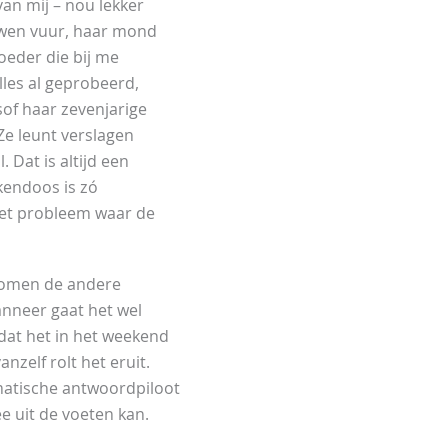
an mij – nou lekker
wen vuur, haar mond
eder die bij me
lles al geprobeerd,
sof haar zevenjarige
Ze leunt verslagen
 Dat is altijd een
kendoos is zó
het probleem waar de
Komen de andere
anneer gaat het wel
dat het in het weekend
nzelf rolt het eruit.
omatische antwoordpiloot
e uit de voeten kan.