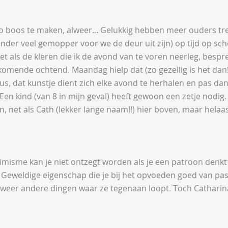
k zo boos te maken, alweer… Gelukkig hebben meer ouders t
onder veel gemopper voor we de deur uit zijn) op tijd op sch
t als de kleren die ik de avond van te voren neerleg, bespr
komende ochtend. Maandag hielp dat (zo gezellig is het dan!!
dus, dat kunstje dient zich elke avond te herhalen en pas dan
Een kind (van 8 in mijn geval) heeft gewoon een zetje nodig. I
, net als Cath (lekker lange naam!!) hier boven, maar hela
timisme kan je niet ontzegt worden als je een patroon denk
Geweldige eigenschap die je bij het opvoeden goed van pas
t weer andere dingen waar ze tegenaan loopt. Toch Catharin