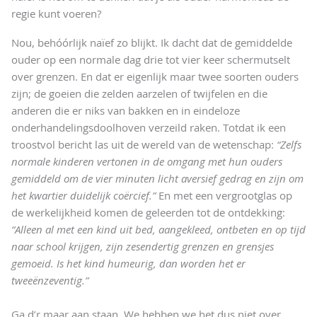
regie kunt voeren?
Nou, behóórlijk naïef zo blijkt. Ik dacht dat de gemiddelde
ouder op een normale dag drie tot vier keer schermutselt
over grenzen. En dat er eigenlijk maar twee soorten ouders
zijn; de goeien die zelden aarzelen of twijfelen en die
anderen die er niks van bakken en in eindeloze
onderhandelingsdoolhoven verzeild raken. Totdat ik een
troostvol bericht las uit de wereld van de wetenschap:
“Zelfs
normale kinderen vertonen in de omgang met hun ouders
gemiddeld om de vier minuten licht aversief gedrag en zijn om
het kwartier duidelijk coërcief.”
En met een vergrootglas op
de werkelijkheid komen de geleerden tot de ontdekking:
“Alleen al met een kind uit bed, aangekleed, ontbeten en op tijd
naar school krijgen, zijn zesendertig grenzen en grensjes
gemoeid. Is het kind humeurig, dan worden het er
tweeënzeventig.”
Ga d’r maar aan staan. We hebben we het dus niet over