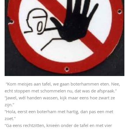
“Kom meisjes aan tafel, we gaan boterhammen eten. Nee,
echt stoppen met schommelen nu, dat was de afspraak.”
“Jawel, wél handen wassen, kijk maar eens hoe zwart ze
zijn.”
“Hola, eerst een boterham met hartig, dan pas een met
zoet.”
“Ga eens rechtzitten, knieën onder de tafel en met vier