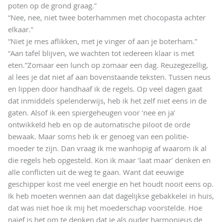
poten op de grond graag.”
“Nee, nee, niet twee boterhammen met chocopasta achter
elkaar.”
“Niet je mes aflikken, met je vinger of aan je boterham.”
“Aan tafel blijven, we wachten tot iedereen klaar is met
eten.”
Zomaar een lunch op zomaar een dag. Reuzegezellig,
al lees je dat niet af aan bovenstaande teksten. Tussen neus
en lippen door handhaaf ik de regels. Op veel dagen gaat
dat inmiddels spelenderwijs, heb ik het zelf niet eens in de
gaten. Alsof ik een spiergeheugen voor ‘nee en ja’
ontwikkeld heb en op de automatische piloot de orde
bewaak. Maar soms heb ik er genoeg van een politie-
moeder te zijn. Dan vraag ik me wanhopig af waarom ik al
die regels heb opgesteld. Kon ik maar ‘laat maar’ denken en
alle conflicten uit de weg te gaan. Want dat eeuwige
geschipper kost me veel energie en het houdt nooit eens op.
Ik heb moeten wennen aan dat dagelijkse gebakkelei in huis,
dat was niet hoe ik mij het moederschap voorstelde. Hoe
naïef is het om te denken dat je als ouder harmonieus de