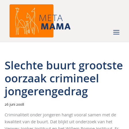
Ga
naar
de
inhoud
Slechte buurt grootste
oorzaak crimineel
jongerengedrag
26 juni 2008
Criminaliteit onder jongeren hangt vooral samen met de
kwaliteit van de buurt. Dat blijkt uit onderzoek van het
Verwey-Jonker Instituut en het Willem Pompe Instituut. Er