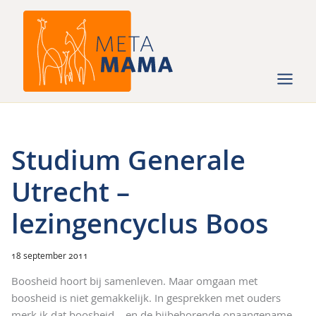
Ga
naar
de
inhoud
Studium Generale
Utrecht –
lezingencyclus Boos
18 september 2011
Boosheid hoort bij samenleven. Maar omgaan met
boosheid is niet gemakkelijk. In gesprekken met ouders
merk ik dat boosheid – en de bijbehorende onaangename