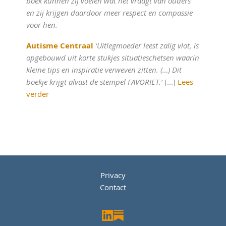
boek kunnen zij voelen wat het vraagt van ouders
en zij krijgen daardoor meer respect en compassie
voor hen.
Autisme Centraal
‘Uitlegmoeder leest zalig vlot, is
opgebouwd uit korte stukjes situatieschetsen waarin
kleine tips en inspiratie verweven zitten. (…) Dit
boekje krijgt alvast de stempel FAVORIET.’
[...]
Lees
verder
Privacy
Contact