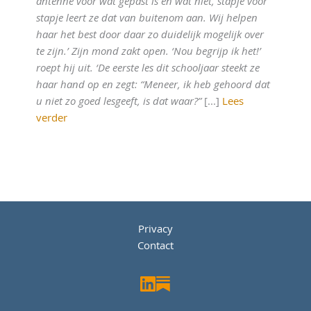
antenne voor wat gepast is en wat niet, stapje voor
stapje leert ze dat van buitenom aan. Wij helpen
haar het best door daar zo duidelijk mogelijk over
te zijn.’ Zijn mond zakt open. ‘Nou begrijp ik het!’
roept hij uit. ‘De eerste les dit schooljaar steekt ze
haar hand op en zegt: “Meneer, ik heb gehoord dat
u niet zo goed lesgeeft, is dat waar?”
[...]
Lees
verder
Privacy
Contact