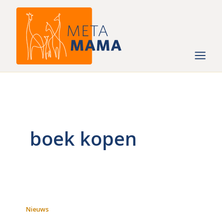
Ga
naar
de
inhoud
boek kopen
Nieuws