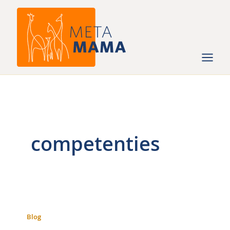
Ga
naar
de
inhoud
competenties
Blog