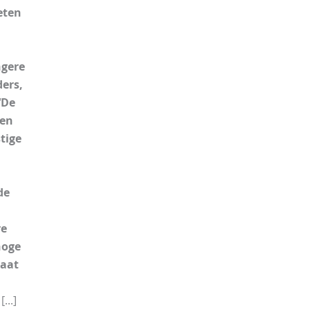
eten
ngere
ders,
‘De
ven
tige
de
re
hoge
taat
[...]