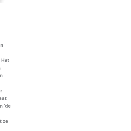
en
 Het
n
an
r
aat
n ‘de
t ze