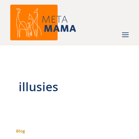
Ga
naar
de
inhoud
illusies
Blog