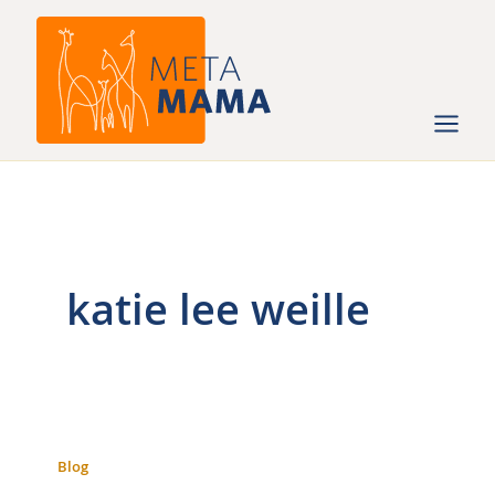
Ga
naar
de
inhoud
katie lee weille
Blog