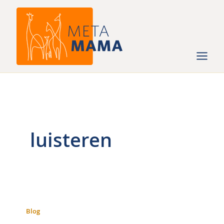
Ga
naar
de
inhoud
luisteren
Blog