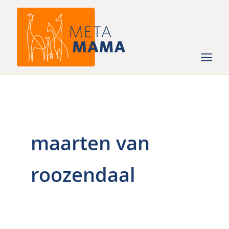
Ga
naar
de
inhoud
maarten van
roozendaal