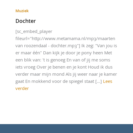
Muziek
Dochter
[sc_embed_player
fileurl="http://www.metamama.nl/mp3/maarten
van roozendaal - dochter.mp3"] Ik zeg: "Van jou is
er maar één" Dan kijk je door je pony heen Met
een blik van: 't is genoeg En van of jij me soms
iets vroeg Over je benen en je kont Houd ik dus
verder maar mijn mond Als jij weer naar je kamer
gaat En mokkend voor de spiegel staat [...]
Lees
verder