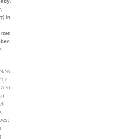
baby.
,
7) in
rzet
bben
n
weken
’tje.
 zien
2)
lf
k
best
r
g