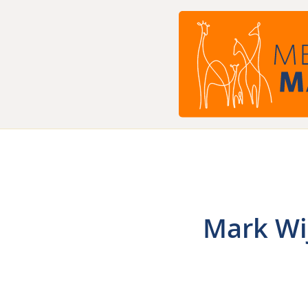
Ga
naar
de
inhoud
Mark Wi