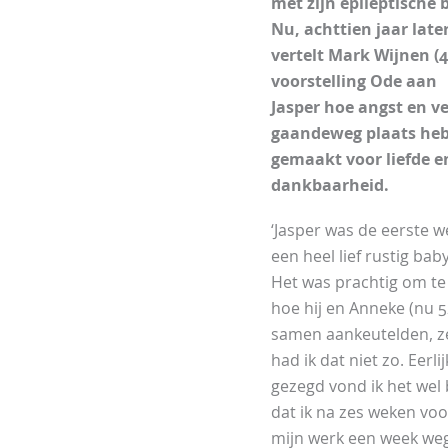
met zijn epileptische 
Nu, achttien jaar later
vertelt Mark Wijnen (4
voorstelling Ode aan
Jasper hoe angst en ve
gaandeweg plaats he
gemaakt voor liefde e
dankbaarheid.
‘Jasper was de eerste 
een heel lief rustig baby
Het was prachtig om te
hoe hij en Anneke (nu 5
samen aankeutelden, ze
had ik dat niet zo. Eerlij
gezegd vond ik het wel 
dat ik na zes weken voo
mijn werk een week we