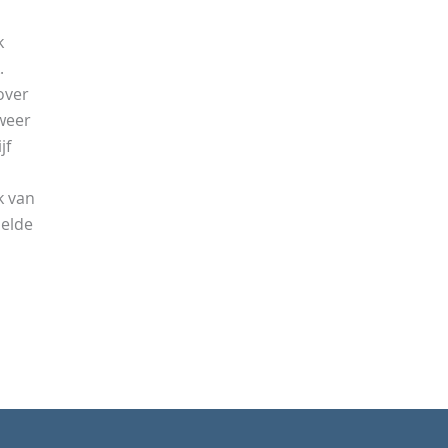
k
.
over
 weer
jf
k van
oelde
]