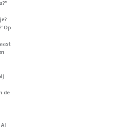
s?”
je?
?’ Op
aast
en
ij
n de
 Al