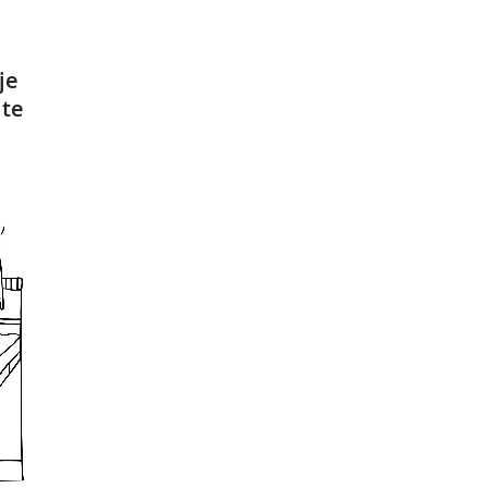
je
 te