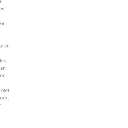
o
het
een
buren
Nee,
aan
don
niet
hoor,
r