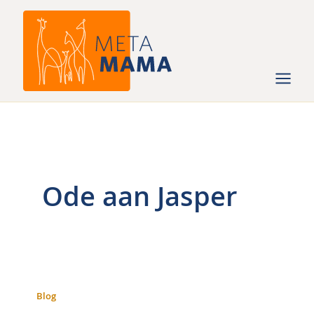
Ga
naar
de
inhoud
Ode aan Jasper
Blog