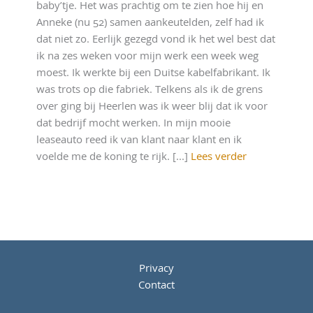
baby’tje. Het was prachtig om te zien hoe hij en
Anneke (nu 52) samen aankeutelden, zelf had ik
dat niet zo. Eerlijk gezegd vond ik het wel best dat
ik na zes weken voor mijn werk een week weg
moest. Ik werkte bij een Duitse kabelfabrikant. Ik
was trots op die fabriek. Telkens als ik de grens
over ging bij Heerlen was ik weer blij dat ik voor
dat bedrijf mocht werken. In mijn mooie
leaseauto reed ik van klant naar klant en ik
voelde me de koning te rijk. [...]
Lees verder
Privacy
Contact