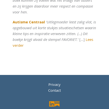
boek kunnen zij voelen wat het vraagt van ouders
en zij krijgen daardoor meer respect en compassie
voor hen.
Autisme Centraal
‘Uitlegmoeder leest zalig vlot, is
opgebouwd uit korte stukjes situatieschetsen waarin
kleine tips en inspiratie verweven zitten. (…) Dit
boekje krijgt alvast de stempel FAVORIET.’
[...]
Lees
verder
Privacy
Contact