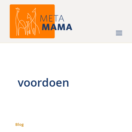
Ga
naar
de
inhoud
voordoen
Blog