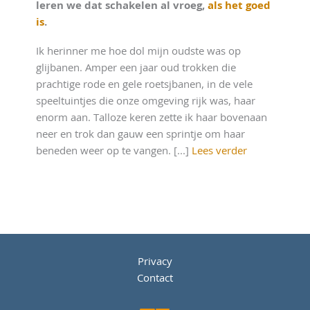
leren we dat schakelen al vroeg,
als het goed
is
.
Ik herinner me hoe dol mijn oudste was op
glijbanen. Amper een jaar oud trokken die
prachtige rode en gele roetsjbanen, in de vele
speeltuintjes die onze omgeving rijk was, haar
enorm aan. Talloze keren zette ik haar bovenaan
neer en trok dan gauw een sprintje om haar
beneden weer op te vangen. [...]
Lees verder
Privacy
Contact